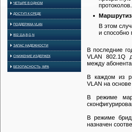
ЧЕТЫРЕ В ОДНОМ
протоколов.
ДОСТУП К СРЕДЕ
Маршрутиза
ПОДДЕРЖКА VLAN
В этом случ
и способно 
802.11A,B,G,N
ЗАПАС НАДЕЖНОСТИ
В последние го
VLAN 802.1Q д
СНИЖЕНИЕ ИЗДЕРЖЕК
между абонентам
БЕЗОПАСНОСТЬ, WPA
В каждом из р
VLAN на основе
В режиме мар
сконфигурирова
В режиме брид
назначен соотв