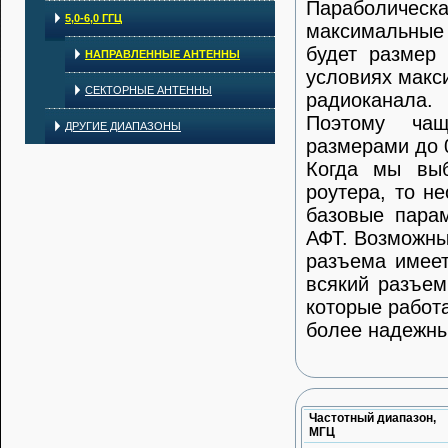
Параболическа
5,0-6,0 ГГЦ
максимальные 
будет размер 
НАПРАВЛЕННЫЕ АНТЕННЫ
условиях макс
СЕКТОРНЫЕ АНТЕННЫ
радиоканала.
Поэтому чащ
ДРУГИЕ ДИАПАЗОНЫ
размерами до 
Когда мы выб
роутера, то н
базовые парам
АФТ. Возможны
разъема имеет
всякий разъем
которые работ
более надежны
Частотный диапазон,
МГЦ