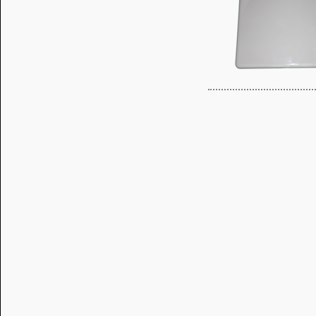
Таким образом
прежде всего 
1. Рабочий ча
2. Требуемый
3. Требуемые 
После ответа н
которая подой