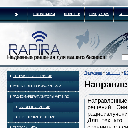
О КОМПАНИИ
НОВОСТИ
ПРОДУКЦИЯ
ГАЛЕ
Надёжные решения для вашего бизнеса
Продукция
>
Антенны
>
5,
ПОПУЛЯРНЫЕ ПОЗИЦИИ
Направле
УСИЛИТЕЛИ 3G И 4G-СИГНАЛА
РАДИОМАРШРУТИЗАТОРЫ WIFIBIRD
Направленные
решений. Они
БАЗОВЫЕ СТАНЦИИ
радиоизлучени
КЛИЕНТСКИЕ СТАНЦИИ
Для тех кто 
сравнить с де
ГРОЗОЗАЩИТА