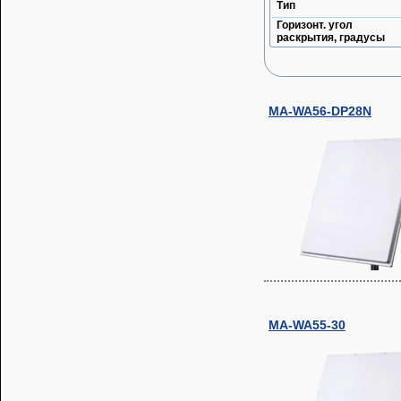
Тип
Горизонт. угол
раскрытия, градусы
MA-WA56-DP28N
MA-WA55-30