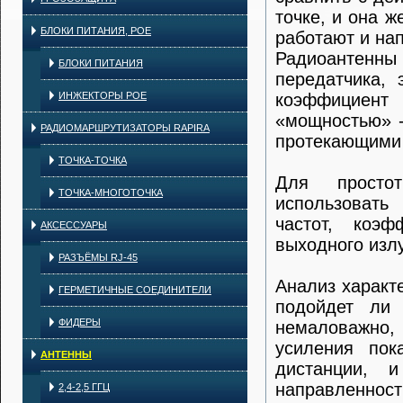
точке, и она ж
БЛОКИ ПИТАНИЯ, POE
работают и на
Радиоантенн
БЛОКИ ПИТАНИЯ
передатчика,
ИНЖЕКТОРЫ POE
коэффициен
«мощностью» -
РАДИОМАРШРУТИЗАТОРЫ RAPIRA
протекающими 
ТОЧКА-ТОЧКА
Для простот
ТОЧКА-МНОГОТОЧКА
использовать
частот, коэ
АКСЕССУАРЫ
выходного изл
РАЗЪЁМЫ RJ-45
Анализ характе
ГЕРМЕТИЧНЫЕ СОЕДИНИТЕЛИ
подойдет ли 
ФИДЕРЫ
немаловажно,
усиления пок
АНТЕННЫ
дистанции, 
направленност
2,4-2,5 ГГЦ